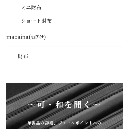
ミニ財布
ショート財布
maoaina(ﾏｵｱｲﾅ)
財布
～可・和を聞く～
革製品の詳細、ヴェールポイントへの