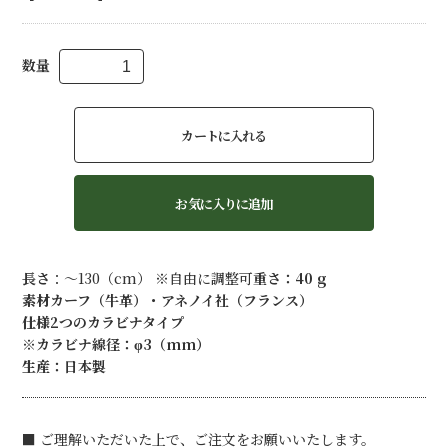
数量
カートに入れる
お気に入りに追加
長さ
：〜130（cm） ※自由に調整可
重さ：40 g
素材
カーフ（牛革）・アネノイ社（フランス）
仕様
2つのカラビナタイプ
※カラビナ線径：φ3（mm）
生産
：日本製
■ ご理解いただいた上で、ご注文をお願いいたします。