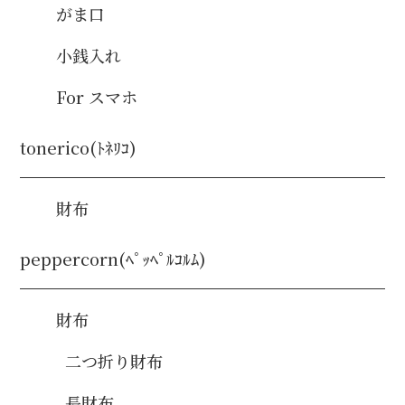
がま口
小銭入れ
For スマホ
tonerico(ﾄﾈﾘｺ)
財布
peppercorn(ﾍﾟｯﾍﾟﾙｺﾙﾑ)
財布
二つ折り財布
長財布