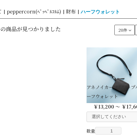
て
peppercorn(ﾍﾟｯﾍﾟﾙｺﾙﾑ)
財布
|
|
|
ハーフウォレット
件
の商品が見つかりました
アネノイカーフ Lジップ
ーフウォレット
￥13,200 ～ ￥17,6
数量