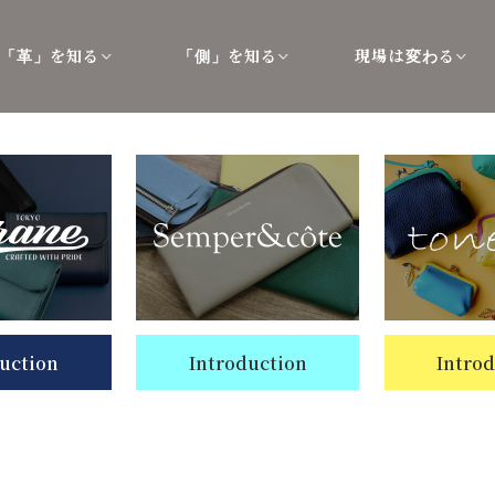
を知る
を知る
現場は
る
「革」
「側」
変わ
uction
Introduction
Intro